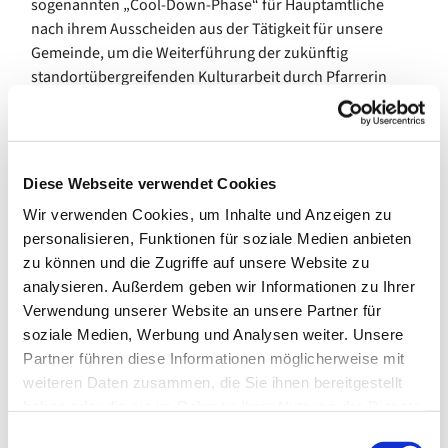
sogenannten „Cool-Down-Phase“ für Hauptamtliche
nach ihrem Ausscheiden aus der Tätigkeit für unsere
Gemeinde, um die Weiterführung der zukünftig
standortübergreifenden Kulturarbeit durch Pfarrerin
Jutta Pfannkuch.
Im Baubereich gibt es wie immer Baustellen – zukünftige
und aktuelle – und die große Frage, welche
Diese Webseite verwendet Cookies
Großvorhaben Priorität haben in Abwägung begrenzter
Mittel: Cafés oder Treppenhäuser, Dachgeschosse oder
Wir verwenden Cookies, um Inhalte und Anzeigen zu
Grundsanierungen. Neue regelmäßige Einnahmen zu
personalisieren, Funktionen für soziale Medien anbieten
erschließen oder Altbestand kostenaufwändig zu
zu können und die Zugriffe auf unsere Website zu
restaurieren. Der Bau- und der Finanzausschuss werden
analysieren. Außerdem geben wir Informationen zu Ihrer
gebeten, das noch einmal anhand der konkreten Zahlen
Verwendung unserer Website an unsere Partner für
bis zu einer späteren Sitzung abzuwägen.
soziale Medien, Werbung und Analysen weiter. Unsere
Partner führen diese Informationen möglicherweise mit
Verschiedenste Projekte sind anderenorts bereits in
weiteren Daten zusammen, die Sie ihnen bereitgestellt
Planung und Umsetzung. Der Öffentlichkeitsausschuss ist
haben oder die sie im Rahmen Ihrer Nutzung der Dienste
tatkräftig und voll der guten Ideen. Mit ihm kommt der
gesammelt haben.
E
Flohmarkt zurück, werden Kirchenschätze virtuell,