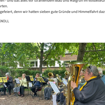
n - und das alles vor strahlendem Blau und Maigrün im vollbesetz
rten.
gefeiert, denn wir hatten sieben gute Gründe und Himmelfahrt daz
KNOLL