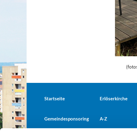
(fotos:
Startseite
Erlöserkirche
Gemeindesponsoring
A-Z