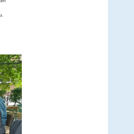
ten
u.