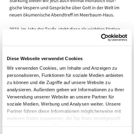
Stärkung bieten wir jetzt auch einmal monatlich litur-
gische Vespern und Gespräche über Gott in der Welt im
neuen ökumenische Abendtreff im Meerbaum-Haus.
2023, im Jahr der Taufe, steht diese als wichtige Station
auf dem christlichen Lebensweg auch in unserer Ge-
meinde im Fokus: die Kulturkirche beschäftigt sich zum
einen mit den Taufsprüchen der jeweils Predigenden,
zum anderen erläutert unsere neue Reihe „Was macht
Diese Webseite verwendet Cookies
eigentlich ein Pfarrer oder eine Pfarrerin?“ gleich im
Wir verwenden Cookies, um Inhalte und Anzeigen zu
ersten Teil, warum Taufen nicht nur für die Familien so
personalisieren, Funktionen für soziale Medien anbieten
etwas Besonderes sind.
zu können und die Zugriffe auf unsere Website zu
analysieren. Außerdem geben wir Informationen zu Ihrer
Veränderungen bewegen den Kirchenkreis, denn die
Verwendung unserer Website an unsere Partner für
Stelle des Superintendenten Höcker im Kirchenkreis
soziale Medien, Werbung und Analysen weiter. Unsere
Mitte wurde neu besetzt – wie aber sind eigentlich Ver-
Partner führen diese Informationen möglicherweise mit
bindungen und Abhängigkeiten zwischen Kirchenkreis
weiteren Daten zusammen, die Sie ihnen bereitgestellt
und unserer Gemeinde und wer vertritt dort unsere Inte-
haben oder die sie im Rahmen Ihrer Nutzung der Dienste
ressen?
gesammelt haben.