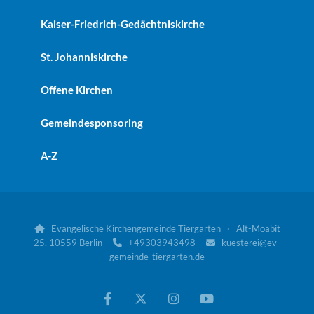
Kaiser-Friedrich-Gedächtniskirche
St. Johanniskirche
Offene Kirchen
Gemeindesponsoring
A-Z
Evangelische Kirchengemeinde Tiergarten · Alt-Moabit

25, 10559 Berlin
+49303943498
kuesterei@ev-


gemeinde-tiergarten.de