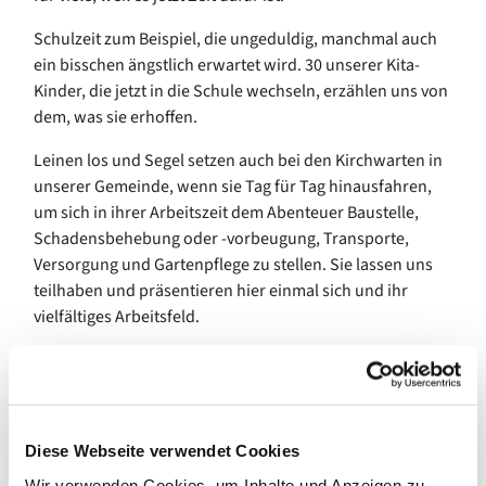
Schulzeit zum Beispiel, die ungeduldig, manchmal auch
ein bisschen ängstlich erwartet wird. 30 unserer Kita-
Kinder, die jetzt in die Schule wechseln, erzählen uns von
dem, was sie erhoffen.
Leinen los und Segel setzen auch bei den Kirchwarten in
unserer Gemeinde, wenn sie Tag für Tag hinausfahren,
um sich in ihrer Arbeitszeit dem Abenteuer Baustelle,
Schadensbehebung oder -vorbeugung, Transporte,
Versorgung und Gartenpflege zu stellen. Sie lassen uns
teilhaben und präsentieren hier einmal sich und ihr
vielfältiges Arbeitsfeld.
Wohin die Reise gehen soll? Der Hafen der Ehe ist das Ziel
vieler Liebender. Für die einen war er aber leichter zu
erreichen als für andere. Seit 2021 legen bei uns alle am
selben Pier an, egal von welchem Ufer. Unsere Gemeinde
Diese Webseite verwendet Cookies
unterstützt und begrüßt ausdrücklich alle Heiratswilligen
Wir verwenden Cookies, um Inhalte und Anzeigen zu