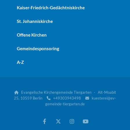
Kaiser-Friedrich-Gedächtniskirche
St. Johanniskirche
Offene Kirchen
Gemeindesponsoring
A-Z
Evangelische Kirchengemeinde Tiergarten · Alt-Moabit

25, 10559 Berlin
+49303943498
kuesterei@ev-


gemeinde-tiergarten.de