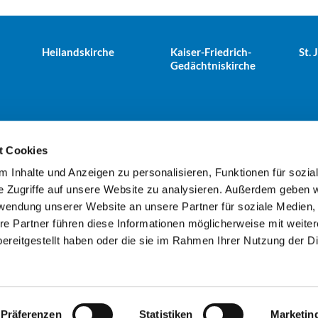
Heilandskirche
Kaiser-Friedrich-
St.
Gedächtniskirche
t Cookies
 Inhalte und Anzeigen zu personalisieren, Funktionen für sozia
e Tiergarten · Alt-Moabit 25, 10559 Berlin
+49303943498
kues


e Zugriffe auf unsere Website zu analysieren. Außerdem geben w
rwendung unserer Website an unsere Partner für soziale Medien
re Partner führen diese Informationen möglicherweise mit weite
Kontaktinformationen
Impressum
ereitgestellt haben oder die sie im Rahmen Ihrer Nutzung der D
Datenschutzerklärung
ChurchDesk-Login
Präferenzen
Statistiken
Marketin