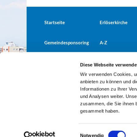
Startseite
Erlöserkirche
Gemeindesponsoring
A-Z
Diese Webseite verwende
Wir verwenden Cookies, um
Evangelische Kirchengemeind

anbieten zu können und di
Informationen zu Ihrer Ve
und Analysen weiter. Unse
zusammen, die Sie ihnen b
gesammelt haben.
E
Notwendig