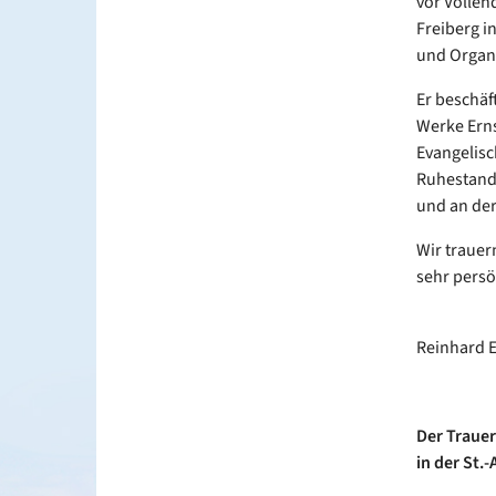
vor Vollen
Freiberg i
und Organi
Er beschäf
Werke Erns
Evangelis
Ruhestande
und an der
Wir trauer
sehr persö
Reinhard 
Der Trauer
in der St.