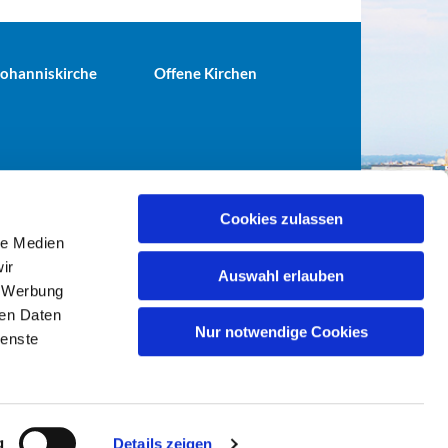
 Johanniskirche
Offene Kirchen
Cookies zulassen
le Medien
terei@ev-gemeinde-tiergarten.de
ir
Auswahl erlauben
, Werbung
ren Daten
Nur notwendige Cookies
ienste
g
Details zeigen