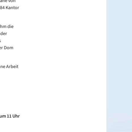
Nähe von
984 Kantor
ihm die
 der
s
ner Dom
ne Arbeit
.
 um 11 Uhr