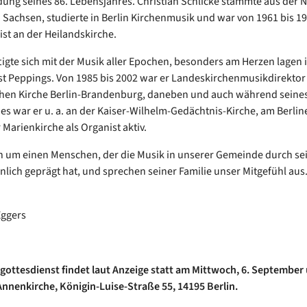
dung seines 86. Lebensjahres. Christian Schlicke stammte aus der 
n Sachsen, studierte in Berlin Kirchenmusik und war von 1961 bis 1
st an der Heilandskirche.
tigte sich mit der Musik aller Epochen, besonders am Herzen lagen 
t Peppings. Von 1985 bis 2002 war er Landeskirchenmusikdirektor
chen Kirche Berlin-Brandenburg, daneben und auch während seine
s war er u. a. an der Kaiser-Wilhelm-Gedächtnis-Kirche, am Berli
 Marienkirche als Organist aktiv.
n um einen Menschen, der die Musik in unserer Gemeinde durch sei
nlich geprägt hat, und sprechen seiner Familie unser Mitgefühl aus
Eggers
gottesdienst findet laut Anzeige
statt am
Mittwoch, 6. September
-Annenkirche, Königin-Luise-Straße 55, 14195 Berlin.