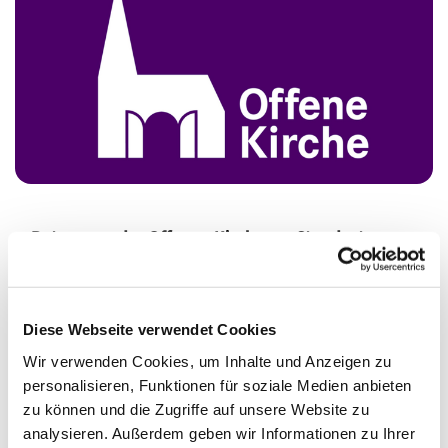
Betreuung der Offenen Kirche am Standort
Heiland
Die Heilandskirche mitten in Moabit.
Vielleicht in ihrer äußeren Gestalt nicht so einmalig wie
Diese Webseite verwendet Cookies
andere unserer Kirchen und doch imposant mit einem
Wir verwenden Cookies, um Inhalte und Anzeigen zu
der höchsten Türme Berlins ausgestattet und an der
personalisieren, Funktionen für soziale Medien anbieten
kürzesten Allee der Stadt gelegen.
zu können und die Zugriffe auf unsere Website zu
Mit Bio- und Flohmärkten vor der Kirchentür,
analysieren. Außerdem geben wir Informationen zu Ihrer
Kunstausstellungen und Prayomat dahinter.