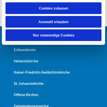
Kontakt: s.gramss@ev-gemeinde-tiergarten.de
u
Tel. 030 / 394 59 00
Cookies zulassen
s
Tel. mobil: 0173-64 09 948
w
Auswahl erlauben
a
h
l
Nur notwendige Cookies
Startseite
Erlöserkirche
Heilandskirche
Kaiser-Friedrich-Gedächtniskirche
St. Johanniskirche
Offene Kirchen
Gemeindesponsoring