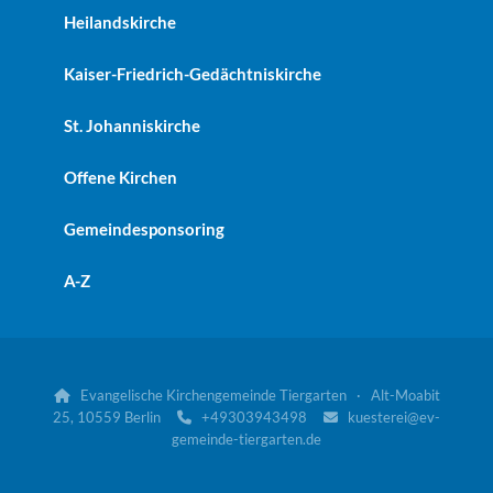
Heilandskirche
Kaiser-Friedrich-Gedächtniskirche
St. Johanniskirche
Offene Kirchen
Gemeindesponsoring
A-Z
Evangelische Kirchengemeinde Tiergarten · Alt-Moabit

25, 10559 Berlin
+49303943498
kuesterei@ev-


gemeinde-tiergarten.de