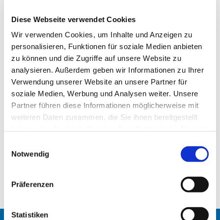
Diese Webseite verwendet Cookies
Wir verwenden Cookies, um Inhalte und Anzeigen zu
personalisieren, Funktionen für soziale Medien anbieten
zu können und die Zugriffe auf unsere Website zu
analysieren. Außerdem geben wir Informationen zu Ihrer
Verwendung unserer Website an unsere Partner für
soziale Medien, Werbung und Analysen weiter. Unsere
Partner führen diese Informationen möglicherweise mit
Band
weiteren Daten zusammen, die Sie ihnen bereitgestellt
Du hast Lust, mit anderen Leuten Musik zu machen? Egal,
haben oder die sie im Rahmen Ihrer Nutzung der Dienste
ob du schon seit Jahren ein Instrument spielst oder
gesammelt haben.
E
grade erst angefangen hast, egal ob du auf Heavy Metal
Notwendig
i
oder Schlager stehst, egal ob du selbst songs schreibst
n
oder gerne coverst - komm vorbei und lass dich
w
inspirieren!
Präferenzen
i
l
l
Statistiken