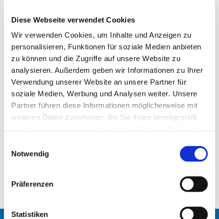
Diese Webseite verwendet Cookies
Wir verwenden Cookies, um Inhalte und Anzeigen zu
personalisieren, Funktionen für soziale Medien anbieten
zu können und die Zugriffe auf unsere Website zu
analysieren. Außerdem geben wir Informationen zu Ihrer
Verwendung unserer Website an unsere Partner für
soziale Medien, Werbung und Analysen weiter. Unsere
Partner führen diese Informationen möglicherweise mit
Notizen aus dem Meerbaum-Haus
weiteren Daten zusammen, die Sie ihnen bereitgestellt
haben oder die sie im Rahmen Ihrer Nutzung der Dienste
Gerade hereingekommen und jetzt schon hier auf der
gesammelt haben.
Seite abrufbar die Ausgabe August 2018.
E
Notwendig
i
Meerbaum Notizen August 2018.pdf
n
w
(rs)
Präferenzen
i
l
l
Statistiken