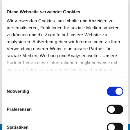
Diese Webseite verwendet Cookies
Wir verwenden Cookies, um Inhalte und Anzeigen zu
personalisieren, Funktionen für soziale Medien anbieten
zu können und die Zugriffe auf unsere Website zu
analysieren. Außerdem geben wir Informationen zu Ihrer
Verwendung unserer Website an unsere Partner für
soziale Medien, Werbung und Analysen weiter. Unsere
Partner führen diese Informationen möglicherweise mit
Ausstellung Gesichter Malerei Götz Wogenstein
weiteren Daten zusammen, die Sie ihnen bereitgestellt
haben oder die sie im Rahmen Ihrer Nutzung der Dienste
gesammelt haben.
E
Notwendig
i
Wenn wir Sie über kommende Kunstausstellungen in der
n
Heilandskirche Tiergarten informieren dürfen, können
w
Sie unseren Newsletter hier abonnieren.
Präferenzen
i
l
l
Statistiken