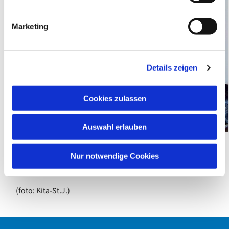
i
g
Marketing
u
n
g
Details zeigen
s
a
u
Cookies zulassen
s
w
Auswahl erlauben
a
h
l
Nur notwendige Cookies
MARTINA KNOLL
(foto: Kita-St.J.)