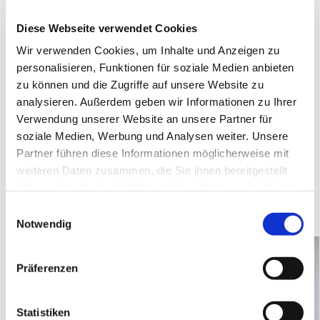
noch einmal in Position gebracht werden, denn jetzt war
endlich auch der Bezirksbürgermeister von Mitte Dr.
Diese Webseite verwendet Cookies
Christian Hanke eingetroffen und auch ihm sollte diese
Wir verwenden Cookies, um Inhalte und Anzeigen zu
Ehre zuteil werden (
die Bilder nebst Bericht dazu im
personalisieren, Funktionen für soziale Medien anbieten
vorausgehenden Artikel
).
zu können und die Zugriffe auf unsere Website zu
Am Mittwoch waren dann die Kita-Kinder dran, die die für
analysieren. Außerdem geben wir Informationen zu Ihrer
sie so einladend gestalteten, hinter der blickdichten
Verwendung unserer Website an unsere Partner für
Brandtür entstandenen Räumlichkeiten noch nie
soziale Medien, Werbung und Analysen weiter. Unsere
betreten hatten. Stellvertretend für alle wurde das Band
Partner führen diese Informationen möglicherweise mit
durch zwei der Kinder geteilt. Ein drittes Mal! Jetzt kann
weiteren Daten zusammen, die Sie ihnen bereitgestellt
ja nur noch alles gut werden!
haben oder die sie im Rahmen Ihrer Nutzung der Dienste
gesammelt haben.
E
Notwendig
i
n
w
Präferenzen
i
l
l
Statistiken