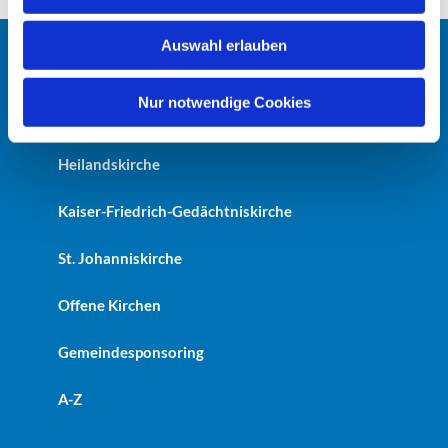
s
w
Auswahl erlauben
a
Startseite
h
l
Nur notwendige Cookies
Erlöserkirche
Heilandskirche
Kaiser-Friedrich-Gedächtniskirche
St. Johanniskirche
Offene Kirchen
Gemeindesponsoring
A-Z