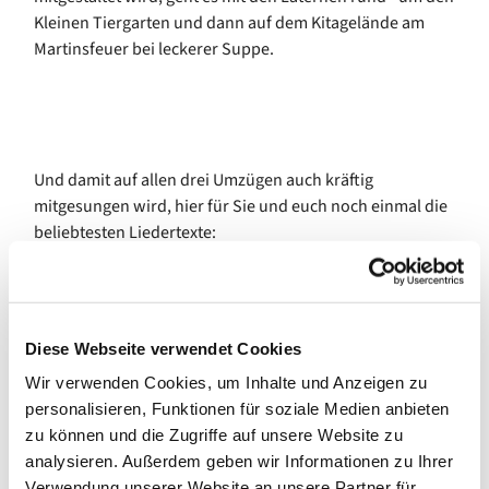
Kleinen Tiergarten und dann auf dem Kitagelände am
Martinsfeuer bei leckerer Suppe.
Und damit auf allen drei Umzügen auch kräftig
mitgesungen wird, hier für Sie und euch noch einmal die
beliebtesten Liedertexte:
Sankt Martin
Sankt Martin, Sankt Martin, Sankt Martin ritt durch
Schnee und Wind, sein Ross, das trug ihn fort geschwind.
Diese Webseite verwendet Cookies
Sankt Martin ritt mit leichtem Mut. Sein Mantel deckt ihn
Wir verwenden Cookies, um Inhalte und Anzeigen zu
warm und gut.
personalisieren, Funktionen für soziale Medien anbieten
zu können und die Zugriffe auf unsere Website zu
Im Schnee saß, im Schnee saß, im Schnee, da saß ein
analysieren. Außerdem geben wir Informationen zu Ihrer
armer Mann, hatt' Kleider nicht, hatt' Lumpen an. Oh,
Verwendung unserer Website an unsere Partner für