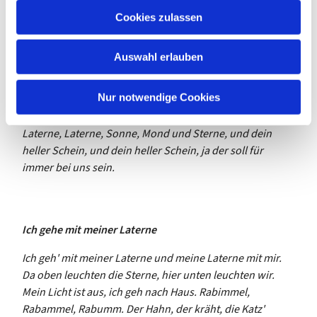
u
dunkel ist, wenn es dunkel ist, ja dann seht ihr erst wie
Cookies zulassen
s
schön das ist.
w
Auswahl erlauben
a
Laterne, Laterne, Sonne, Mond und Sterne, geh nicht aus
h
mein Licht, geh nicht aus mein Licht, denn ich will es
l
Nur notwendige Cookies
sehen, dein Angesicht.
Laterne, Laterne, Sonne, Mond und Sterne, und dein
heller Schein, und dein heller Schein, ja der soll für
immer bei uns sein.
Ich gehe mit meiner Laterne
Ich geh' mit meiner Laterne und meine Laterne mit mir.
Da oben leuchten die Sterne, hier unten leuchten wir.
Mein Licht ist aus, ich geh nach Haus. Rabimmel,
Rabammel, Rabumm. Der Hahn, der kräht, die Katz'