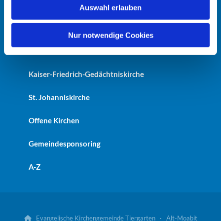
Startseite
Auswahl erlauben
a
h
Erlöserkirche
l
Nur notwendige Cookies
Heilandskirche
Kaiser-Friedrich-Gedächtniskirche
St. Johanniskirche
Offene Kirchen
Gemeindesponsoring
A-Z
Evangelische Kirchengemeinde Tiergarten · Alt-Moabit
