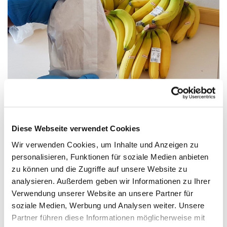
Spätcafe für bedürftige Menschen - weiter
Diese Webseite verwendet Cookies
geöffnet
Wir verwenden Cookies, um Inhalte und Anzeigen zu
Das
Spätcafé
an der
Heilandskirche
ist
Montag und
personalisieren, Funktionen für soziale Medien anbieten
Donnerstag ab 17.00 Uhr
für bedürftige Menschen
zu können und die Zugriffe auf unsere Website zu
weiterhin geöffnet. Es werden Lebensmittelpakete und
analysieren. Außerdem geben wir Informationen zu Ihrer
warme Getränke verteilt. Bitte halten Sie Abstand und
Verwendung unserer Website an unsere Partner für
bleiben an den markierten Flächen. Es ist genug für alle
soziale Medien, Werbung und Analysen weiter. Unsere
da.
Partner führen diese Informationen möglicherweise mit