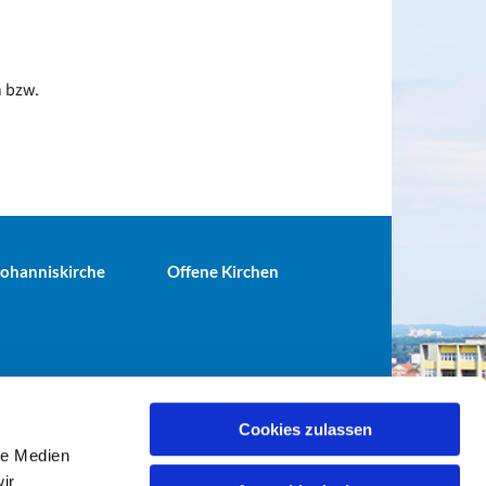
n bzw.
 Johanniskirche
Offene Kirchen
Cookies zulassen
le Medien
terei@ev-gemeinde-tiergarten.de
ir