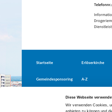
Telefonnr.
Informatio
Drogeriemä
Dienstleis
Startseite
Erlöserkirche
Gemeindesponsoring
A-Z
Diese Webseite verwende
Wir verwenden Cookies, um
Evangelische Kirchengemeind

anbieten zu können und di