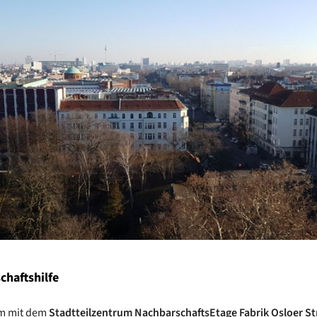
chaftshilfe
m mit dem
Stadtteilzentrum NachbarschaftsEtage Fabrik Osloer S