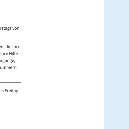
rstags von
n, die ihre
hre Hilfe
engänge,
 Kümmern
is Freitag