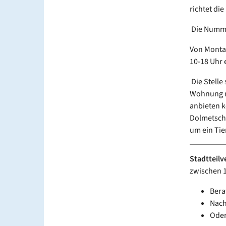
richtet die
Die Numm
Von Montag
10-18 Uhr 
Die Stelle
Wohnung ni
anbieten 
Dolmetsche
um ein Tier
Stadtteilv
zwischen 1
Bera
Nach
Oder