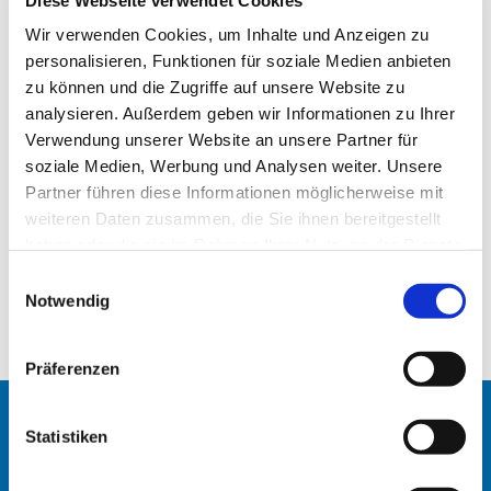
Wir verwenden Cookies, um Inhalte und Anzeigen zu
personalisieren, Funktionen für soziale Medien anbieten
zu können und die Zugriffe auf unsere Website zu
analysieren. Außerdem geben wir Informationen zu Ihrer
Verwendung unserer Website an unsere Partner für
soziale Medien, Werbung und Analysen weiter. Unsere
Partner führen diese Informationen möglicherweise mit
weiteren Daten zusammen, die Sie ihnen bereitgestellt
haben oder die sie im Rahmen Ihrer Nutzung der Dienste
gesammelt haben.
E
Die Osternacht in der Heilandskirche
Notwendig
i
Die Osternacht in der Heilandskirche
n
w
Präferenzen
i
l
l
Statistiken
Startseite
i
Erlöserkirche
g