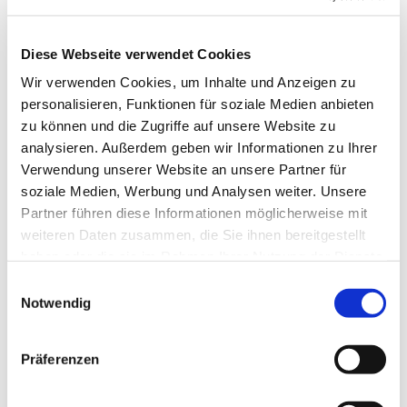
Diese Webseite verwendet Cookies
Wir verwenden Cookies, um Inhalte und Anzeigen zu
personalisieren, Funktionen für soziale Medien anbieten
zu können und die Zugriffe auf unsere Website zu
analysieren. Außerdem geben wir Informationen zu Ihrer
Verwendung unserer Website an unsere Partner für
soziale Medien, Werbung und Analysen weiter. Unsere
Zu dieser österlichen Zeit
Partner führen diese Informationen möglicherweise mit
Mitglieder des Moabiter Motettenchores haben ein
weiteren Daten zusammen, die Sie ihnen bereitgestellt
Osterlied für uns aufgenommen:
haben oder die sie im Rahmen Ihrer Nutzung der Dienste
Getrennt gesungen - Gemeinsam musiziert
gesammelt haben.
E
Es erklingt 'Zu dieser österlichen Zeit' von Johannes
Notwendig
i
Eccard (1553-1611) mit Bildern aus der St.
n
Johanniskirche. Frohe Ostern
w
Präferenzen
i
Hier geht es zum Video
l