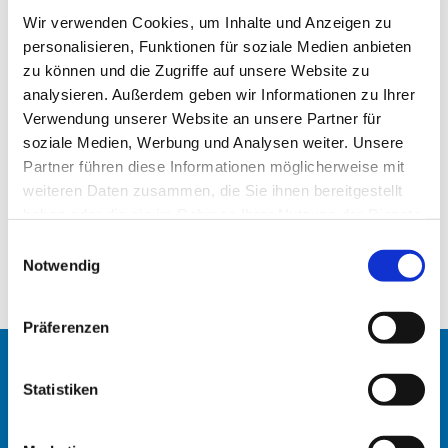
Wir verwenden Cookies, um Inhalte und Anzeigen zu
personalisieren, Funktionen für soziale Medien anbieten
zu können und die Zugriffe auf unsere Website zu
analysieren. Außerdem geben wir Informationen zu Ihrer
Verwendung unserer Website an unsere Partner für
soziale Medien, Werbung und Analysen weiter. Unsere
Partner führen diese Informationen möglicherweise mit
weiteren Daten zusammen, die Sie ihnen bereitgestellt
Kantate, 10. Mai 2020
haben oder die sie im Rahmen Ihrer Nutzung der Dienste
Hier geht es zum
gesammelt haben.
E
Podcast zum Gottesdienst
Notwendig
i
Kantate, 10. Mai 2020
n
w
Präferenzen
i
l
Startseite
l
Statistiken
i
Erlöserkirche
g