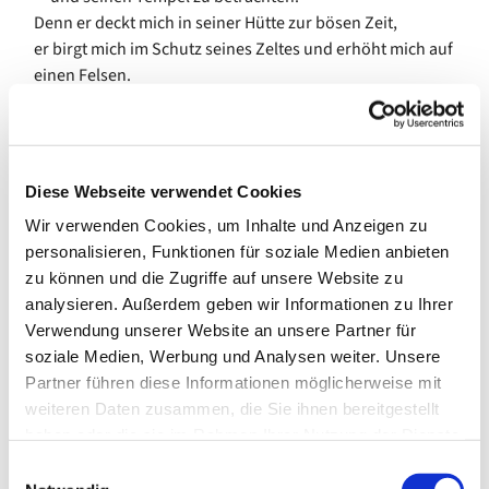
Denn er deckt mich in seiner Hütte zur bösen Zeit,
er birgt mich im Schutz seines Zeltes und erhöht mich auf
einen Felsen.
Herr, höre meine Stimme, wenn ich rufe;
sei mir gnädig und erhöre mich!
Mein Herz hält dir vor dein Wort:
»Ihr sollt mein Antlitz suchen."
Diese Webseite verwendet Cookies
Darum suche ich auch, Herr, dein Antlitz.
Wir verwenden Cookies, um Inhalte und Anzeigen zu
Verbirg dein Antlitz nicht vor mir,
personalisieren, Funktionen für soziale Medien anbieten
verstoße nicht im Zorn deinen Knecht!
zu können und die Zugriffe auf unsere Website zu
Denn du bist meine Hilfe; verlaß mich nicht
analysieren. Außerdem geben wir Informationen zu Ihrer
und tu die Hand nicht von mir ab, Gott, mein Heil!
Verwendung unserer Website an unsere Partner für
Denn mein Vater und meine Mutter verlassen mich,
soziale Medien, Werbung und Analysen weiter. Unsere
aber der Herr nimmt mich auf.
Partner führen diese Informationen möglicherweise mit
Ich glaube aber doch, daß ich sehen werde
weiteren Daten zusammen, die Sie ihnen bereitgestellt
die Güte des Herrn im Lande der Lebendigen.
haben oder die sie im Rahmen Ihrer Nutzung der Dienste
Harre des Herrn!
gesammelt haben.
Sei getrost und unverzagt und harre des Herrn!
E