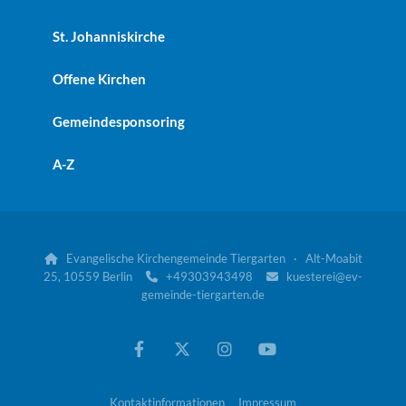
St. Johanniskirche
Offene Kirchen
Gemeindesponsoring
A-Z
Evangelische Kirchengemeinde Tiergarten · Alt-Moabit

25, 10559 Berlin
+49303943498
kuesterei@ev-


gemeinde-tiergarten.de
Kontaktinformationen
Impressum