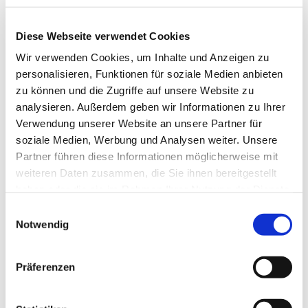
Diese Webseite verwendet Cookies
Wir verwenden Cookies, um Inhalte und Anzeigen zu
personalisieren, Funktionen für soziale Medien anbieten
zu können und die Zugriffe auf unsere Website zu
analysieren. Außerdem geben wir Informationen zu Ihrer
Verwendung unserer Website an unsere Partner für
soziale Medien, Werbung und Analysen weiter. Unsere
Partner führen diese Informationen möglicherweise mit
1. Sonntag nach Trinitatis, 14. Juni 2020
weiteren Daten zusammen, die Sie ihnen bereitgestellt
Hier geht es zum Podcast zum Gottesdienst 1. Sonntag
haben oder die sie im Rahmen Ihrer Nutzung der Dienste
nachTrinitatis, 14. Juni 2020
gesammelt haben.
E
Notwendig
i
Liturgie und Predigt: Prädikantin Claudia Egold
n
Orgel: Kantor Reinhard Eggers
w
Präferenzen
Der Ablauf des Gottesdienstes
i
l