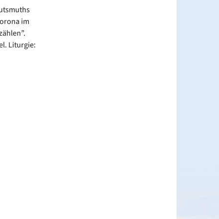
Gutsmuths
Corona im
zählen”.
. Liturgie: