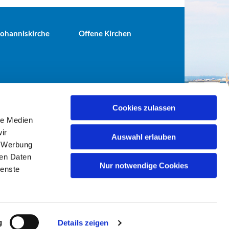
 Johanniskirche
Offene Kirchen
Cookies zulassen
le Medien
terei@ev-gemeinde-tiergarten.de
ir
Auswahl erlauben
, Werbung
ren Daten
Nur notwendige Cookies
ienste
g
Details zeigen