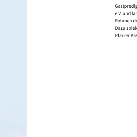
Gastpredig
e.V. und l
Rahmen der
Dazu spiel
Pfarrer Ka