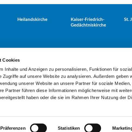
Heilandskirche
Kaiser-Friedrich-
St.
Gedächtniskirche
t Cookies
 Inhalte und Anzeigen zu personalisieren, Funktionen für sozia
e Tiergarten · Alt-Moabit 25, 10559 Berlin
+49303943498
kues


e Zugriffe auf unsere Website zu analysieren. Außerdem geben w
rwendung unserer Website an unsere Partner für soziale Medien
re Partner führen diese Informationen möglicherweise mit weite
Kontaktinformationen
Impressum
ereitgestellt haben oder die sie im Rahmen Ihrer Nutzung der D
Datenschutzerklärung
ChurchDesk-Login
Präferenzen
Statistiken
Marketin