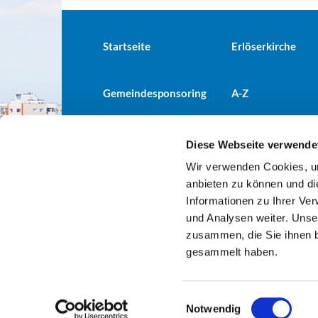
Startseite
Erlöserkirche
Gemeindesponsoring
A-Z
Diese Webseite verwende
Wir verwenden Cookies, um
Evangelische Kirchengemeind

anbieten zu können und di
Informationen zu Ihrer Ve
und Analysen weiter. Unse
zusammen, die Sie ihnen b
gesammelt haben.
E
Notwendig
i