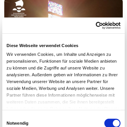
Diese Webseite verwendet Cookies
Wir verwenden Cookies, um Inhalte und Anzeigen zu
personalisieren, Funktionen für soziale Medien anbieten
zu können und die Zugriffe auf unsere Website zu
analysieren. Außerdem geben wir Informationen zu Ihrer
Podcast zum Gottesdienst am Ewigkeitssonntag
Verwendung unserer Website an unsere Partner für
22. November 2020
soziale Medien, Werbung und Analysen weiter. Unsere
Partner führen diese Informationen möglicherweise mit
Predigt: Pfarrerin Rebekka Weinmann
weiteren Daten zusammen, die Sie ihnen bereitgestellt
Liturgie: Pfarrer Sascha Gebauer, Pfarrer Kaspar Plenert
haben oder die sie im Rahmen Ihrer Nutzung der Dienste
Orgel: Kantor Reinhard Eggers
gesammelt haben.
E
Gottesdienstblatt
:
https://www.ev-gemeinde-tierga...
Notwendig
i