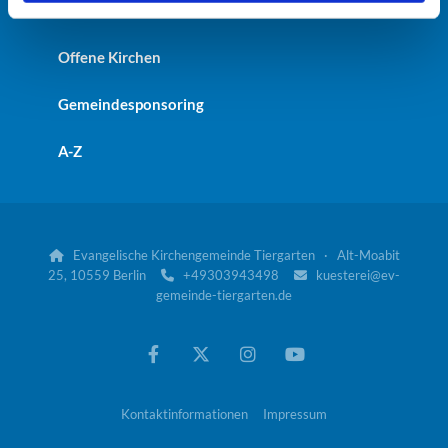
St. Johanniskirche
Offene Kirchen
Gemeindesponsoring
A-Z
Evangelische Kirchengemeinde Tiergarten · Alt-Moabit

25, 10559 Berlin
+49303943498
kuesterei@ev-


gemeinde-tiergarten.de
Kontaktinformationen
Impressum