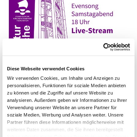
Diese Webseite verwendet Cookies
Wir verwenden Cookies, um Inhalte und Anzeigen zu
Live-Stream Gottesdienst Kulturkirche -
personalisieren, Funktionen für soziale Medien anbieten
EVENSONG am 23. Januar 2021
zu können und die Zugriffe auf unsere Website zu
analysieren. Außerdem geben wir Informationen zu Ihrer
EVENSONG
Verwendung unserer Website an unsere Partner für
soziale Medien, Werbung und Analysen weiter. Unsere
Gesang: Moabiter Quartett - Susanne Wilsdorf (Sopran) I
Partner führen diese Informationen möglicherweise mit
Kerstin Feydank (Alt) I Holger Gläser (Tenor) I Werner Blau
weiteren Daten zusammen, die Sie ihnen bereitgestellt
(Bass)
haben oder die sie im Rahmen Ihrer Nutzung der Dienste