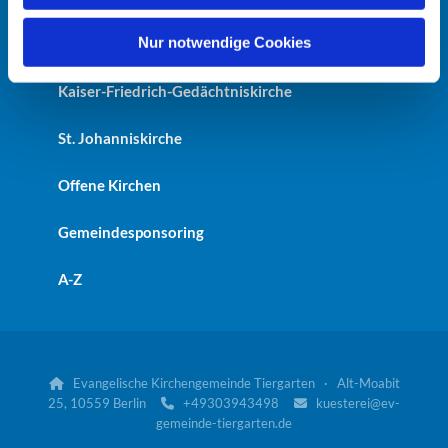
h
l
Nur notwendige Cookies
Heilandskirche
Kaiser-Friedrich-Gedächtniskirche
St. Johanniskirche
Offene Kirchen
Gemeindesponsoring
A-Z
Evangelische Kirchengemeinde Tiergarten · Alt-Moabit

25, 10559 Berlin
+49303943498
kuesterei@ev-


gemeinde-tiergarten.de