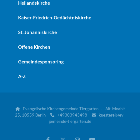
Heilandskirche
Kaiser-Friedrich-Gedächtniskirche
St. Johanniskirche
Offene Kirchen
Gemeindesponsoring
A-Z
Evangelische Kirchengemeinde Tiergarten · Alt-Moabit

25, 10559 Berlin
+49303943498
kuesterei@ev-


gemeinde-tiergarten.de