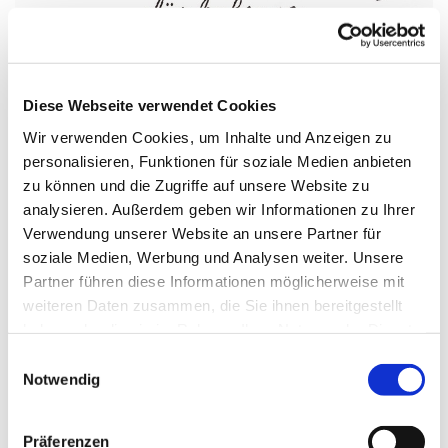
Diese Webseite verwendet Cookies
Wir verwenden Cookies, um Inhalte und Anzeigen zu
personalisieren, Funktionen für soziale Medien anbieten
zu können und die Zugriffe auf unsere Website zu
analysieren. Außerdem geben wir Informationen zu Ihrer
Verwendung unserer Website an unsere Partner für
LIVESTREAM zum Aschermittwoch
soziale Medien, Werbung und Analysen weiter. Unsere
Predigt und Liturgie: Pfarrerinn Rebekka Weinmann,
Partner führen diese Informationen möglicherweise mit
Orgel: Dr. Ralf Lützelschwab
weiteren Daten zusammen, die Sie ihnen bereitgestellt
haben oder die sie im Rahmen Ihrer Nutzung der Dienste
gesammelt haben.
E
Notwendig
i
n
w
Präferenzen