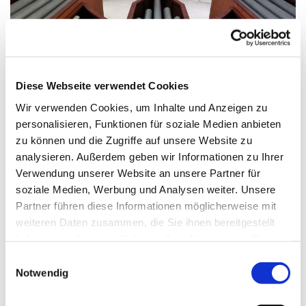
Diese Webseite verwendet Cookies
Wir verwenden Cookies, um Inhalte und Anzeigen zu
personalisieren, Funktionen für soziale Medien anbieten
zu können und die Zugriffe auf unsere Website zu
analysieren. Außerdem geben wir Informationen zu Ihrer
Orgelandach in der Passionszeit (24.02.2021)
Verwendung unserer Website an unsere Partner für
Liturgie: Prädikant Olaf Rönitz
soziale Medien, Werbung und Analysen weiter. Unsere
Orgel: Dr. Ralf Lützelschwab
Partner führen diese Informationen möglicherweise mit
weiteren Daten zusammen, die Sie ihnen bereitgestellt
haben oder die sie im Rahmen Ihrer Nutzung der Dienste
gesammelt haben.
E
Notwendig
i
n