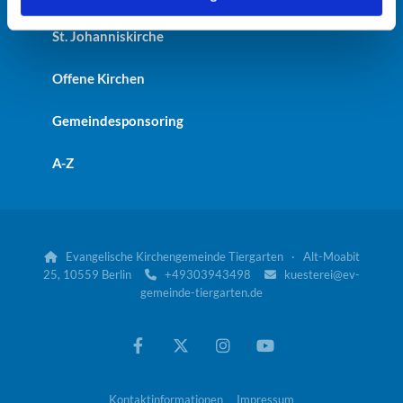
St. Johanniskirche
Offene Kirchen
Gemeindesponsoring
A-Z
Evangelische Kirchengemeinde Tiergarten · Alt-Moabit

25, 10559 Berlin
+49303943498
kuesterei@ev-


gemeinde-tiergarten.de
Kontaktinformationen
Impressum