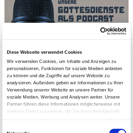
Diese Webseite verwendet Cookies
Wir verwenden Cookies, um Inhalte und Anzeigen zu
personalisieren, Funktionen für soziale Medien anbieten
Podcast zum Gottesdienst am Sonntag Laetare,
zu können und die Zugriffe auf unsere Website zu
14. März 2021
analysieren. Außerdem geben wir Informationen zu Ihrer
Predigt und Liturgie: Vikarin Lena Müller
Verwendung unserer Website an unsere Partner für
soziale Medien, Werbung und Analysen weiter. Unsere
Orgel: Dr. Ralf Lützelschwab
Partner führen diese Informationen möglicherweise mit
weiteren Daten zusammen, die Sie ihnen bereitgestellt
haben oder die sie im Rahmen Ihrer Nutzung der Dienste
gesammelt haben.
E