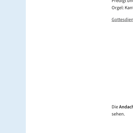
Predigt und
Orgel: Kan
Gottesdien
Die
Andach
sehen.