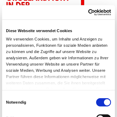
Diese Webseite verwendet Cookies
Wir verwenden Cookies, um Inhalte und Anzeigen zu
personalisieren, Funktionen für soziale Medien anbieten
zu können und die Zugriffe auf unsere Website zu
analysieren. Außerdem geben wir Informationen zu Ihrer
Verwendung unserer Website an unsere Partner für
Orgelandacht in der Passionszeit - 31. März 2021
soziale Medien, Werbung und Analysen weiter. Unsere
Partner führen diese Informationen möglicherweise mit
Liturgie: Prädikantin Claudia Egold,
weiteren Daten zusammen, die Sie ihnen bereitgestellt
Orgel: Dr. Ralf Lützelschwab
haben oder die sie im Rahmen Ihrer Nutzung der Dienste
gesammelt haben.
E
Notwendig
i
n
w