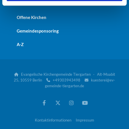
St. Johanniskirche
Offene Kirchen
Gemeindesponsoring
A-Z
Evangelische Kirchengemeinde Tiergarten · Alt-Moabit

25, 10559 Berlin
+49303943498
kuesterei@ev-


gemeinde-tiergarten.de
Kontaktinformationen
Impressum