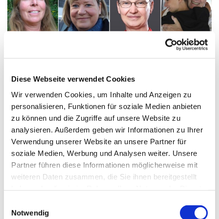
Diese Webseite verwendet Cookies
Wir verwenden Cookies, um Inhalte und Anzeigen zu
personalisieren, Funktionen für soziale Medien anbieten
zu können und die Zugriffe auf unsere Website zu
3. Mai 2021 - Podcast zum Gottesdienst Kantate
analysieren. Außerdem geben wir Informationen zu Ihrer
Verwendung unserer Website an unsere Partner für
Liturgie und Predigt: Pfarrer Sascha Gebauer
soziale Medien, Werbung und Analysen weiter. Unsere
Musik: Kantor Reinhard Eggers und Mitglieder der Chöre
Partner führen diese Informationen möglicherweise mit
Das Gottesdienstblatt finden Sie hier:
http://www.ev-
weiteren Daten zusammen, die Sie ihnen bereitgestellt
gemeinde-tiergar...
haben oder die sie im Rahmen Ihrer Nutzung der Dienste
gesammelt haben.
E
Notwendig
i