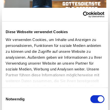
Diese Webseite verwendet Cookies
Wir verwenden Cookies, um Inhalte und Anzeigen zu
personalisieren, Funktionen für soziale Medien anbieten
zu können und die Zugriffe auf unsere Website zu
analysieren. Außerdem geben wir Informationen zu Ihrer
Verwendung unserer Website an unsere Partner für
16. Mai - Podcast zum Gottesdienst Exaudi
soziale Medien, Werbung und Analysen weiter. Unsere
Predigt: Pfarrer Sascha Gebauer,
Partner führen diese Informationen möglicherweise mit
Lektorin: Anja Osche,
weiteren Daten zusammen, die Sie ihnen bereitgestellt
Musik: Kantor Reinhard Eggers,
haben oder die sie im Rahmen Ihrer Nutzung der Dienste
Gottesdienstblatt:
http://www.ev-gemeinde-tiergar...
gesammelt haben.
E
Notwendig
i
n