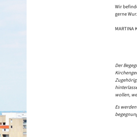
Wir befind
gerne Wur
MARTINA 
Der Begegn
Kirchengem
Zugehörigk
hinterlass
wollen, we
Es werden 
begegnung