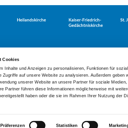
Heilandskirche
Kaiser-Friedrich-
St.
Gedächtniskirche
t Cookies
 Inhalte und Anzeigen zu personalisieren, Funktionen für sozia
e Tiergarten · Alt-Moabit 25, 10559 Berlin
+49303943498
kues


e Zugriffe auf unsere Website zu analysieren. Außerdem geben w
rwendung unserer Website an unsere Partner für soziale Medien
re Partner führen diese Informationen möglicherweise mit weite
Kontaktinformationen
Impressum
ereitgestellt haben oder die sie im Rahmen Ihrer Nutzung der D
Datenschutzerklärung
ChurchDesk-Login
Präferenzen
Statistiken
Marketin