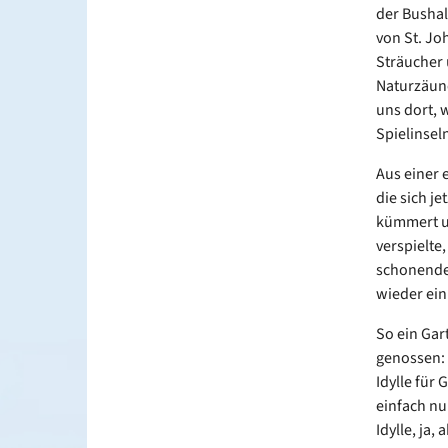
der Bushal
von St. Jo
Sträucher 
Naturzäune
uns dort, 
Spielinsel
Aus einer 
die sich j
kümmert un
verspielte
schonende.
wieder ein
So ein Gar
genossen: 
Idylle für
einfach nu
Idylle, ja,