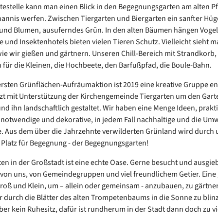
testelle kann man einen Blick in den Begegnungsgarten am alten P
hannis werfen. Zwischen Tiergarten und Biergarten ein sanfter Hüge
und Blumen, ausuferndes Grün. In den alten Bäumen hängen Vogel
 und Insektenhotels bieten vielen Tieren Schutz. Vielleicht sieht 
wie wir gießen und gärtnern. Unseren Chill-Bereich mit Strandkorb,
n für die Kleinen, die Hochbeete, den Barfußpfad, die Boule-Bahn.
ersten Grünflächen-Aufräumaktion ist 2019 eine kreative Gruppe e
etzt mit Unterstützung der Kirchengemeinde Tiergarten um den Gart
d ihn landschaftlich gestaltet. Wir haben eine Menge Ideen, prakt
, notwendige und dekorative, in jedem Fall nachhaltige und die Umw
 Aus dem über die Jahrzehnte verwilderten Grünland wird durch 
 Platz für Begegnung - der Begegnungsgarten!
ten in der Großstadt ist eine echte Oase. Gerne besucht und ausgie
von uns, von Gemeindegruppen und viel freundlichem Getier. Eine
 Groß und Klein, um – allein oder gemeinsam - anzubauen, zu gärtne
r durch die Blätter des alten Trompetenbaums in die Sonne zu blinz
 aber kein Ruhesitz, dafür ist rundherum in der Stadt dann doch zu vie