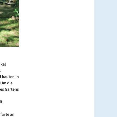
kal
t
d bauten in
 Um die
ses Gartens
dt.
Pforte an