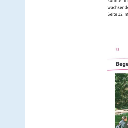
könnte" in
wachsende
Seite 12 i