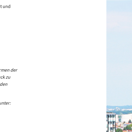
ut und
ormen der
ck zu
rden
unter: