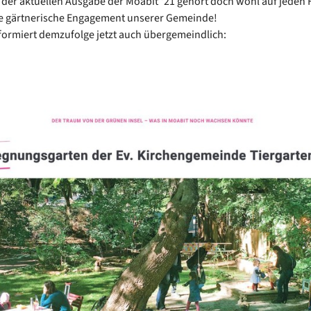
 der aktuellen Ausgabe der Moabit °21 gehört doch wohl auf jeden F
 gärtnerische Engagement unserer Gemeinde!
nformiert demzufolge jetzt auch übergemeindlich: