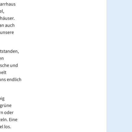
farrhaus
l,
häuser.
man auch
 unsere
ntstanden,
en
ische und
elt
uns endlich
big
 grüne
rn oder
eln. Eine
l los.