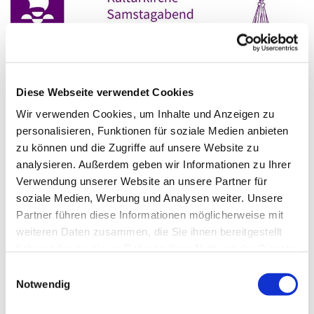
Diese Webseite verwendet Cookies
Wir verwenden Cookies, um Inhalte und Anzeigen zu
personalisieren, Funktionen für soziale Medien anbieten
zu können und die Zugriffe auf unsere Website zu
analysieren. Außerdem geben wir Informationen zu Ihrer
16. Oktober 2021 - LiveStream Kulturkirche
Verwendung unserer Website an unsere Partner für
soziale Medien, Werbung und Analysen weiter. Unsere
(Vaterunser)
Partner führen diese Informationen möglicherweise mit
Predigt: Florian Domberger (Bäcker) I Musik: Mai Takeda
weiteren Daten zusammen, die Sie ihnen bereitgestellt
(Trompete) l Liturgie: Pfarrer Sascha Gebauer I Orgel:
haben oder die sie im Rahmen Ihrer Nutzung der Dienste
Kantor Reinhard Eggers
gesammelt haben.
E
Notwendig
i
n