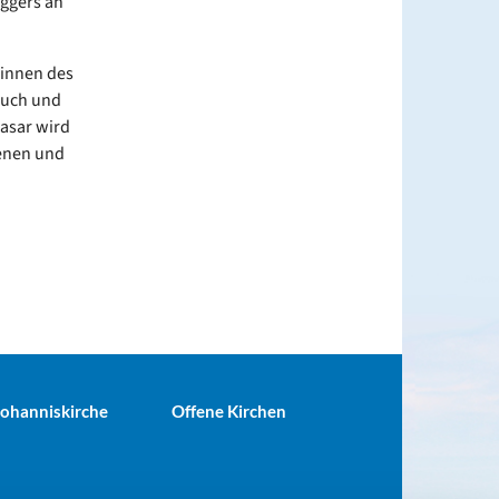
ggers an
:innen des
euch und
basar wird
senen und
 Johanniskirche
Offene Kirchen