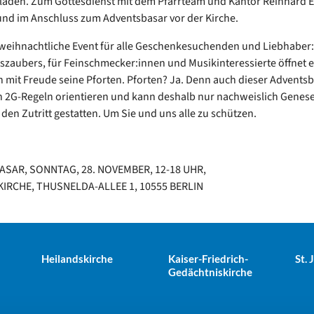
laden. Zum Gottesdienst mit dem Pfarrteam und Kantor Reinhard E
und im Anschluss zum Adventsbasar vor der Kirche.
weihnachtliche Event für alle Geschenkesuchenden und Liebhaber
zaubers, für Feinschmecker:innen und Musikinteressierte öffnet 
 mit Freude seine Pforten. Pforten? Ja. Denn auch dieser Advents
n 2G-Regeln orientieren und kann deshalb nur nachweislich Gene
den Zutritt gestatten. Um Sie und uns alle zu schützen.
SAR, SONNTAG, 28. NOVEMBER, 12-18 UHR,
IRCHE, THUSNELDA-ALLEE 1, 10555 BERLIN
Heilandskirche
Kaiser-Friedrich-
St.
Gedächtniskirche