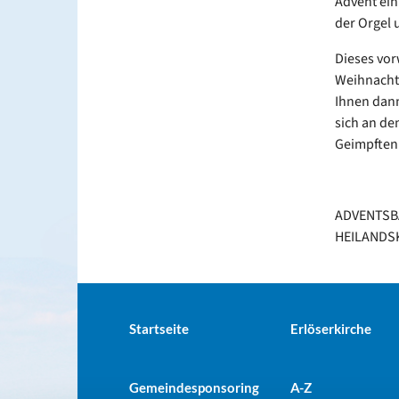
Advent ein
der Orgel 
Dieses vor
Weihnachts
Ihnen dann
sich an de
Geimpften 
ADVENTSBA
HEILANDSK
Startseite
Erlöserkirche
Gemeindesponsoring
A-Z