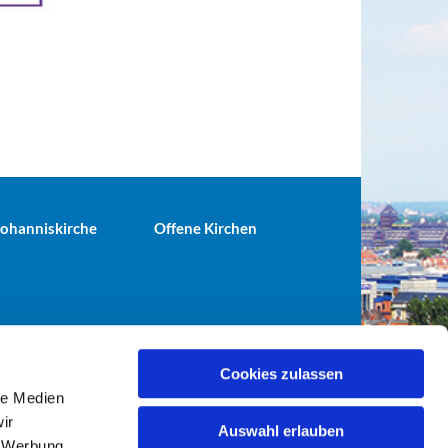
 Johanniskirche
Offene Kirchen
Cookies zulassen
le Medien
terei@ev-gemeinde-tiergarten.de
ir
Auswahl erlauben
, Werbung