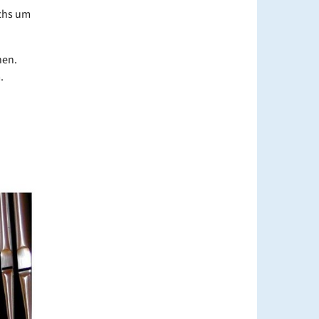
ochs um
hen.
.