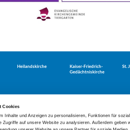
Heilandskirche
Kaiser-Friedrich-
St.
Gedächtniskirche
t Cookies
 Inhalte und Anzeigen zu personalisieren, Funktionen für sozia
e Tiergarten · Alt-Moabit 25, 10559 Berlin
+49303943498
kues


e Zugriffe auf unsere Website zu analysieren. Außerdem geben w
rwendung unserer Website an unsere Partner für soziale Medien