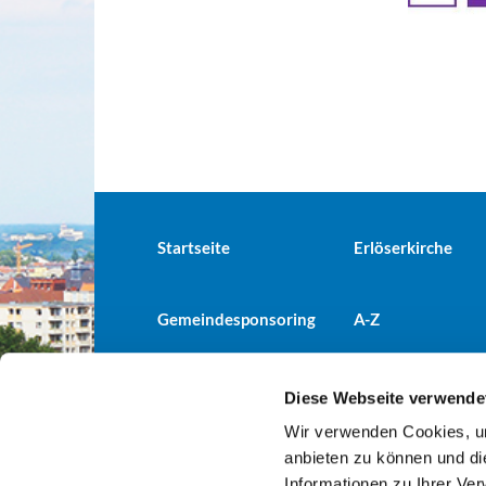
Startseite
Erlöserkirche
Gemeindesponsoring
A-Z
Diese Webseite verwende
Wir verwenden Cookies, um
Evangelische Kirchengemeind

anbieten zu können und di
Informationen zu Ihrer Ve