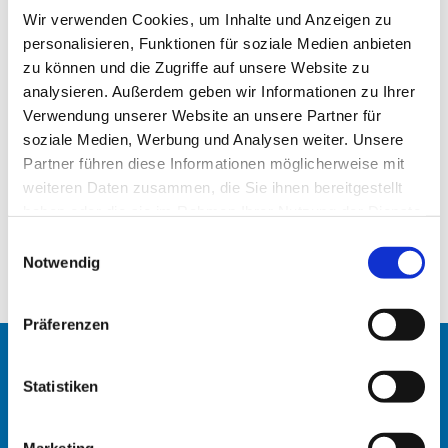
Wir verwenden Cookies, um Inhalte und Anzeigen zu
personalisieren, Funktionen für soziale Medien anbieten
zu können und die Zugriffe auf unsere Website zu
analysieren. Außerdem geben wir Informationen zu Ihrer
Verwendung unserer Website an unsere Partner für
soziale Medien, Werbung und Analysen weiter. Unsere
Partner führen diese Informationen möglicherweise mit
weiteren Daten zusammen, die Sie ihnen bereitgestellt
haben oder die sie im Rahmen Ihrer Nutzung der Dienste
St. Johannis Kita - ein wichtiger Beitrag
gesammelt haben.
E
Notwendig
i
Der Artikel von M. Knoll hier zum Download für Sie
n
w
Präferenzen
i
l
Startseite
l
Statistiken
i
Erlöserkirche
g
Marketing