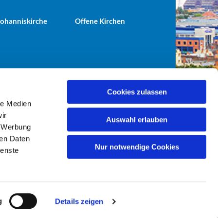
 Johanniskirche
Offene Kirchen
Cookies zulassen
le Medien
terei@ev-gemeinde-tiergarten.de
ir
Auswahl erlauben
, Werbung
ren Daten
Nur notwendige Cookies
ienste
g
Details zeigen