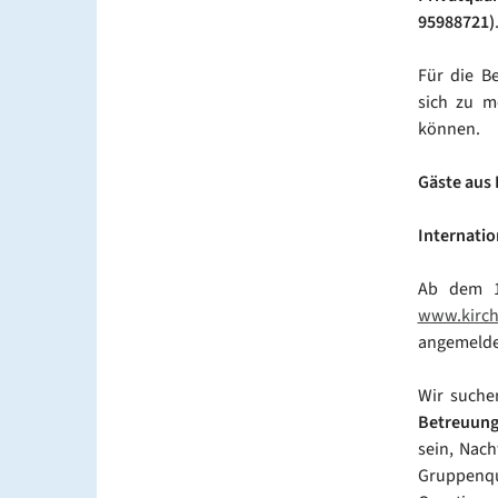
95988721)
Für die Be
sich zu m
können.
Gäste aus
Internatio
Ab dem 10
www.kirche
angemeldet
Wir suchen
Betreuung
sein, Nac
Gruppenqu