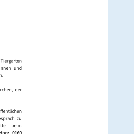
 Tiergarten
tinnen und
n.
rchen, der
ffentlichen
espräch zu
tte beim
efon: 0160