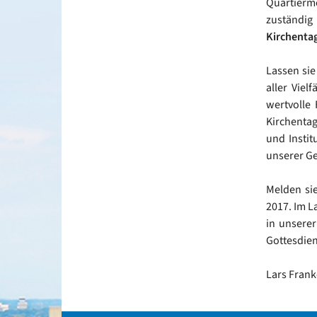
Quartierme
zuständig 
Kirchentag
Lassen sie
aller Viel
wertvolle
Kirchentag
und Instit
unserer G
Melden sie
2017. Im L
in unsere
Gottesdie
Lars Fran