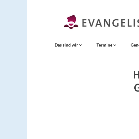
Das sind wir
Termine
Gen
H
G