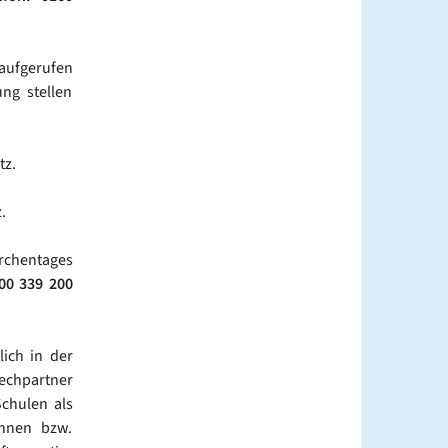
 aufgerufen
ng stellen
tz.
.
rchentages
00 339 200
lich in der
echpartner
chulen als
innen bzw.