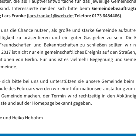
ister, die als Hauptverantwortliche für das jeweilige Gemeinscha
sind. Interessierte melden sich bitte beim
Gemeindebeauftragt
 Lars Franke (
lars.franke1@web.de
; Telefon: 0173 6484466)
.
 uns die Chance nutzen, als große und starke Gemeinde aufzutre
fältigkeit zu präsentieren und ein guter Gastgeber zu sein. Die 
 Freundschaften und Bekanntschaften zu schließen sollten wir n
 2017 ist nicht nur ein gemeinschaftliches Ereignis auf den Straßen,
utionen von Berlin. Für uns ist es vielmehr Begegnung und Geme
emeinde.
 sich bitte bei uns und unterstützen sie unsere Gemeinde beim
aufe des Februars werden wir eine Informationsveranstaltung zum
r Gemeinde machen, der Termin wird rechtzeitig in den Abkündi
nste und auf der Homepage bekannt gegeben.
ke und Heiko Hobohm