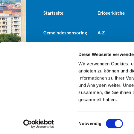
Startseite
Erlöserkirche
Gemeindesponsoring
A-Z
Diese Webseite verwende
Wir verwenden Cookies, um
Evangelische Kirchengemeind

anbieten zu können und di
Informationen zu Ihrer Ve
und Analysen weiter. Unse
zusammen, die Sie ihnen b
gesammelt haben.
E
Notwendig
i