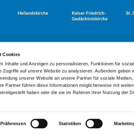
Heilandskirche
Kaiser-Friedrich-
St.
Gedächtniskirche
t Cookies
 Inhalte und Anzeigen zu personalisieren, Funktionen für sozia
e Tiergarten · Alt-Moabit 25, 10559 Berlin
+49303943498
kues


e Zugriffe auf unsere Website zu analysieren. Außerdem geben w
rwendung unserer Website an unsere Partner für soziale Medien
re Partner führen diese Informationen möglicherweise mit weite
Kontaktinformationen
Impressum
ereitgestellt haben oder die sie im Rahmen Ihrer Nutzung der D
Datenschutzerklärung
ChurchDesk-Login
Präferenzen
Statistiken
Marketin