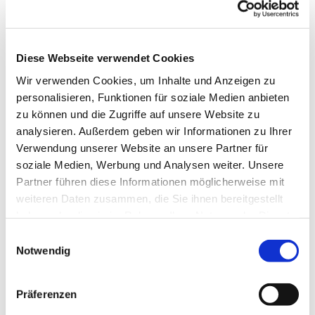
Diese Webseite verwendet Cookies
Wir verwenden Cookies, um Inhalte und Anzeigen zu
personalisieren, Funktionen für soziale Medien anbieten
Welche Gedanken kommen bei der Betrachtung? Wie sind
zu können und die Zugriffe auf unsere Website zu
die Darstellungen im Bild, die Verbindungen zu den
analysieren. Außerdem geben wir Informationen zu Ihrer
Versen des Matthäus? Wir waren eingeladen, Gedanken
Verwendung unserer Website an unsere Partner für
oder auch Fragen, die sich aufgetan hatten, auch noch in
soziale Medien, Werbung und Analysen weiter. Unsere
die große Runde zu geben.
Partner führen diese Informationen möglicherweise mit
Michelangelo Das Jüngste Gericht in der Sixtinischen
weiteren Daten zusammen, die Sie ihnen bereitgestellt
Kapelle
(nach der Restaurierung)
haben oder die sie im Rahmen Ihrer Nutzung der Dienste
Das Gemälde von Michelangelo zeigt uns das Weltgericht
gesammelt haben.
E
vielleicht eher von unserem Boden aus. Im Zentrum steht
Notwendig
i
der Menschensohn. Wolken bilden die horizontale
n
Trennung. Transparent sind sie, aber auch stark, stützen
w
Menschen, die Anderen beispielsweise durch Reichen der
Präferenzen
i
Hand Hilfe anbieten. Sehr viel ist zu sehen auf dem Bild: