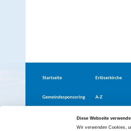
Startseite
Erlöserkirche
Gemeindesponsoring
A-Z
Diese Webseite verwende
Wir verwenden Cookies, um
Evangelische Kirchengemeind
