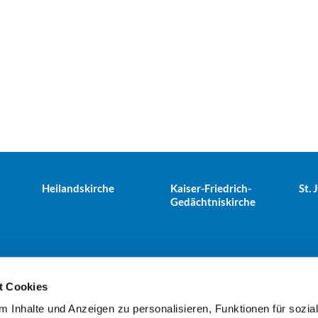
Heilandskirche
Kaiser-Friedrich-
St.
Gedächtniskirche
t Cookies
 Inhalte und Anzeigen zu personalisieren, Funktionen für sozia
e Tiergarten · Alt-Moabit 25, 10559 Berlin
+49303943498
kues

