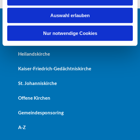
s
w
Auswahl erlauben
a
Startseite
h
l
Nur notwendige Cookies
Erlöserkirche
Heilandskirche
Kaiser-Friedrich-Gedächtniskirche
St. Johanniskirche
Offene Kirchen
Gemeindesponsoring
A-Z