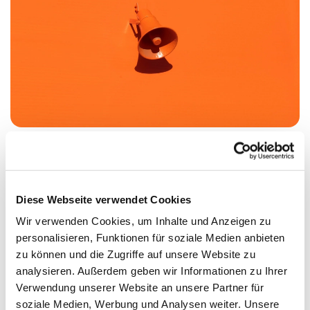
Vorbereitungstreffen für den Weltgebetstag
Heute fand das Vorbereitungstreffen für den
Diese Webseite verwendet Cookies
Weltgebetstag
am kommenden Freitag
03.03.2017
ab 15
Uhr in der St.
Laurentiusgemeinde
am Hansaplatz statt.
Wir verwenden Cookies, um Inhalte und Anzeigen zu
Die Vorbereitungen laufen auf Hochtouren, und das
personalisieren, Funktionen für soziale Medien anbieten
meiste ist bereits fertig. Zusammen mit dem Pfarrer
zu können und die Zugriffe auf unsere Website zu
Santiago der philippinischen Gemeinde, die in St.
analysieren. Außerdem geben wir Informationen zu Ihrer
Laurentius beherbergt ist, sind Pfarrerin Schönfeld,
Verwendung unserer Website an unsere Partner für
Pfarrer Pulsfort und ich die Liturgie noch einmal
soziale Medien, Werbung und Analysen weiter. Unsere