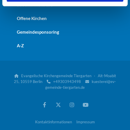
St. Johanniskirche
Offene Kirchen
Gemeindesponsoring
A-Z
Evangelische Kirchengemeinde Tiergarten · Alt-Moabit

25, 10559 Berlin
+49303943498
kuesterei@ev-


gemeinde-tiergarten.de
Kontaktinformationen
Impressum