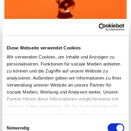
Diese Webseite verwendet Cookies
Feierabendmahl
Wir verwenden Cookies, um Inhalte und Anzeigen zu
personalisieren, Funktionen für soziale Medien anbieten
In der
Kaiser-Friedrich-Gedächtniskirche
trafen sich
zu können und die Zugriffe auf unsere Website zu
gestern Abend viele Menschen, um Impulse und Ideen für
analysieren. Außerdem geben wir Informationen zu Ihrer
das Feierabendmahl zu erhalten, das am Freitag, dem
Verwendung unserer Website an unsere Partner für
26.5.2017, im Rahmen des
Kirchentages
in 80
soziale Medien, Werbung und Analysen weiter. Unsere
Kirchengemeinden gefeiert werden wird. Die
Partner führen diese Informationen möglicherweise mit
Atmosphäre war sehr schön, die Vorbereitungen
weiteren Daten zusammen, die Sie ihnen bereitgestellt
liebevoll, die Stimmung heiter. Am Ende konnten
haben oder die sie im Rahmen Ihrer Nutzung der Dienste
vieleAnregungen mitgenommen werden. Ein guter
gesammelt haben.
E
Vorgeschmack auf den Kirchentag!
Notwendig
i