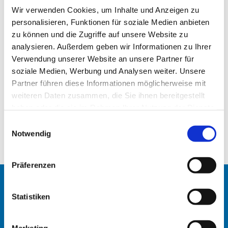
Wir verwenden Cookies, um Inhalte und Anzeigen zu
personalisieren, Funktionen für soziale Medien anbieten
zu können und die Zugriffe auf unsere Website zu
analysieren. Außerdem geben wir Informationen zu Ihrer
Verwendung unserer Website an unsere Partner für
soziale Medien, Werbung und Analysen weiter. Unsere
Partner führen diese Informationen möglicherweise mit
weiteren Daten zusammen, die Sie ihnen bereitgestellt
haben oder die sie im Rahmen Ihrer Nutzung der Dienste
Das neue Gemeindemagazin ist online!
gesammelt haben.
E
Notwendig
i
Gemeindemagazin_6_7_2017.pdf
n
w
Präferenzen
i
l
Startseite
l
Statistiken
i
Erlöserkirche
g
Marketing