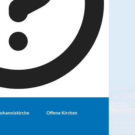
 Johanniskirche
Offene Kirchen