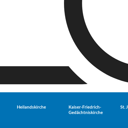
Heilandskirche
Kaiser-Friedrich-
St.
Gedächtniskirche