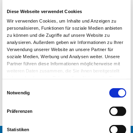
Diese Webseite verwendet Cookies
Wir verwenden Cookies, um Inhalte und Anzeigen zu
personalisieren, Funktionen für soziale Medien anbieten
zu können und die Zugriffe auf unsere Website zu
analysieren. Außerdem geben wir Informationen zu Ihrer
Verwendung unserer Website an unsere Partner für
soziale Medien, Werbung und Analysen weiter. Unsere
Partner führen diese Informationen möglicherweise mit
weiteren Daten zusammen, die Sie ihnen bereitgestellt
haben oder die sie im Rahmen Ihrer Nutzung der Dienste
Evangelisch in Tiergarten - das neue Heft für
gesammelt haben.
E
Oktober/November 2017
Notwendig
i
n
Gemeindemagazin_25_web.pdf
w
Präferenzen
i
l
l
Statistiken