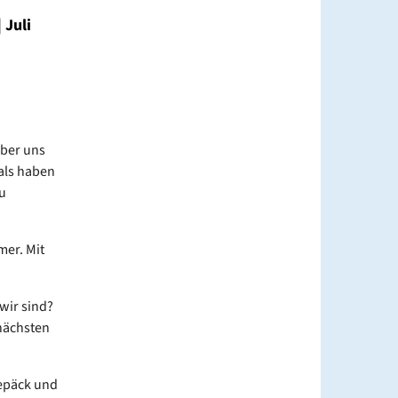
 Juli
Aber uns
mals haben
u
mer. Mit
wir sind?
nächsten
Gepäck und