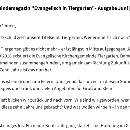
indemagazin "Evangelisch in Tiergarten"- Ausgabe Juni |
r*innen,
rtsschild ziert unsere Titelseite. Tiergarten. Wer erinnert sich noch?
Tiergarten gibt es nicht mehr – er ist längst in Mitte aufgegangen. 
eit 2016 existiert die Evangelische Kirchengemeinde Tiergarten. Da
 Gemeinden zusammengefunden, um gemeinsam Richtung Zukunft z
 Zehn Jahre ist das nun her.
 das ist ein Grund zum Feiern. Und genau das tun wir in diesem Som
, Speis und Trank und vielen Angeboten für Groß und Klein.
Heft blicken wir zurück und nach vorn. Wie sind wir geworden, wer 
diese zehn Jahre uns gebracht? Und was wollen wir sein – in den 
t einiges los: Ein neuer Konfi-Jahrgang startet – mit Hoffnung im 