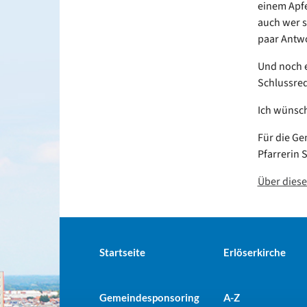
einem Apfe
auch wer si
paar Antw
Und noch e
Schlussred
Ich wünsch
Für die G
Pfarrerin 
Über dies
Startseite
Erlöserkirche
Gemeindesponsoring
A-Z