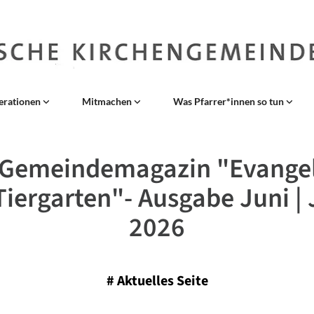
erationen
Mitmachen
Was Pfarrer*innen so tun
 Gemeindemagazin "Evangel
Tiergarten"- Ausgabe Juni | 
2026
#
Aktuelles Seite