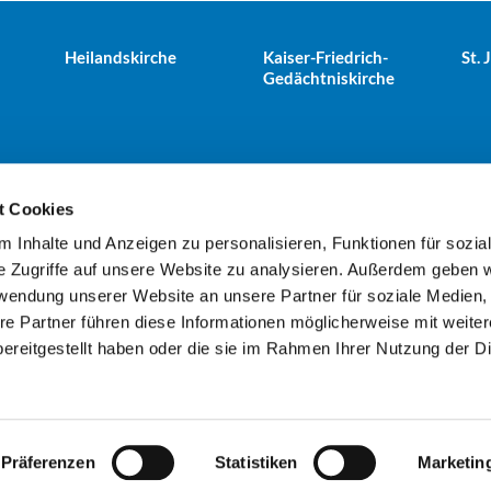
Heilandskirche
Kaiser-Friedrich-
St.
Gedächtniskirche
t Cookies
 Inhalte und Anzeigen zu personalisieren, Funktionen für sozia
e Tiergarten · Alt-Moabit 25, 10559 Berlin
+49303943498
kues


e Zugriffe auf unsere Website zu analysieren. Außerdem geben w
rwendung unserer Website an unsere Partner für soziale Medien
re Partner führen diese Informationen möglicherweise mit weite
Kontaktinformationen
Impressum
ereitgestellt haben oder die sie im Rahmen Ihrer Nutzung der D
Datenschutzerklärung
ChurchDesk-Login
Präferenzen
Statistiken
Marketin