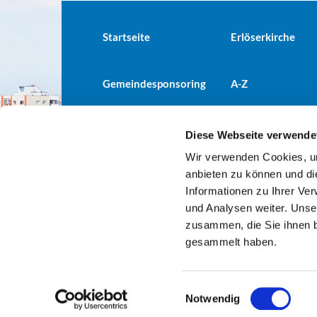
Startseite
Erlöserkirche
Gemeindesponsoring
A-Z
Diese Webseite verwende
Wir verwenden Cookies, um
Evangelische Kirchengemeind

anbieten zu können und di
Informationen zu Ihrer Ve
und Analysen weiter. Unse
zusammen, die Sie ihnen b
gesammelt haben.
E
Notwendig
i