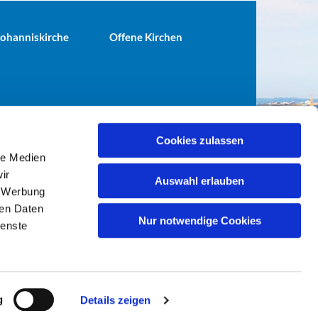
 Johanniskirche
Offene Kirchen
Cookies zulassen
le Medien
terei@ev-gemeinde-tiergarten.de
ir
Auswahl erlauben
, Werbung
ren Daten
Nur notwendige Cookies
ienste
g
Details zeigen