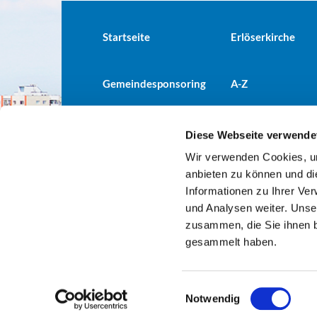
Startseite
Erlöserkirche
Gemeindesponsoring
A-Z
Diese Webseite verwende
Wir verwenden Cookies, um
Evangelische Kirchengemeind

anbieten zu können und di
Informationen zu Ihrer Ve
und Analysen weiter. Unse
zusammen, die Sie ihnen b
gesammelt haben.
E
Notwendig
i