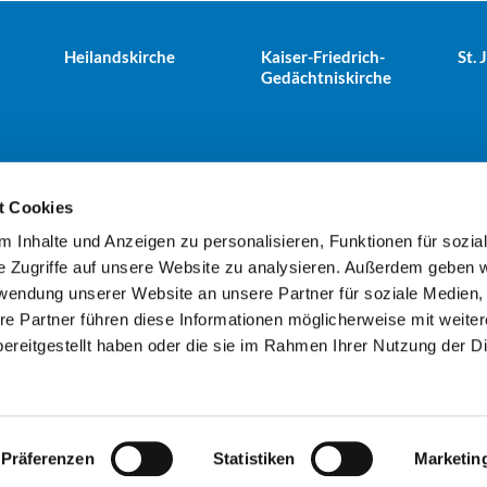
Heilandskirche
Kaiser-Friedrich-
St.
Gedächtniskirche
t Cookies
 Inhalte und Anzeigen zu personalisieren, Funktionen für sozia
e Tiergarten · Alt-Moabit 25, 10559 Berlin
+49303943498
kues


e Zugriffe auf unsere Website zu analysieren. Außerdem geben w
rwendung unserer Website an unsere Partner für soziale Medien
re Partner führen diese Informationen möglicherweise mit weite
Kontaktinformationen
Impressum
ereitgestellt haben oder die sie im Rahmen Ihrer Nutzung der D
Datenschutzerklärung
ChurchDesk-Login
Präferenzen
Statistiken
Marketin