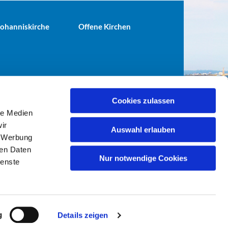
 Johanniskirche
Offene Kirchen
Cookies zulassen
le Medien
terei@ev-gemeinde-tiergarten.de
ir
Auswahl erlauben
, Werbung
ren Daten
Nur notwendige Cookies
ienste
g
Details zeigen