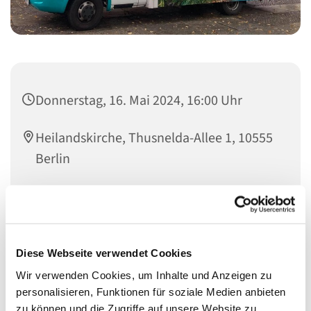
Donnerstag, 16. Mai 2024, 16:00 Uhr
Heilandskirche, Thusnelda-Allee 1, 10555
Berlin
Das Duschmobil vom Sozialdienst katholischer Frauen
e.V. Berlin ist ein aufsuchendes
Diese Webseite verwendet Cookies
Straßensozialarbeitsprojekt mit einem zusätzlichen
Wir verwenden Cookies, um Inhalte und Anzeigen zu
Hygieneangebot für wohnungslose und obdachlose
personalisieren, Funktionen für soziale Medien anbieten
Frauen. Die beiden Sozialarbeiterinnen bieten außerdem
zu können und die Zugriffe auf unsere Website zu