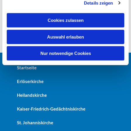
Details zeigen
s
a
u
Cookies zulassen
s
w
Auswahl erlauben
a
h
l
Nur notwendige Cookies
Startseite
Erlöserkirche
Heilandskirche
Kaiser-Friedrich-Gedächtniskirche
St. Johanniskirche