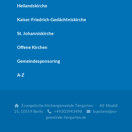
Heilandskirche
Kaiser-Friedrich-Gedächtniskirche
St. Johanniskirche
Offene Kirchen
Gemeindesponsoring
A-Z
Evangelische Kirchengemeinde Tiergarten · Alt-Moabit

25, 10559 Berlin
+49303943498
kuesterei@ev-


gemeinde-tiergarten.de