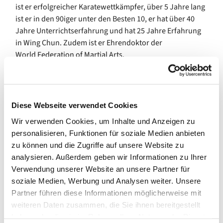
ist er erfolgreicher Karatewettkämpfer, über 5 Jahre lang
ist er in den 90iger unter den Besten 10, er hat über 40
Jahre Unterrichtserfahrung und hat 25 Jahre Erfahrung
in Wing Chun. Zudem ist er Ehrendoktor der
World Federation of Martial Arts.
Sensei Cihan Akkaya ist Tao-Buddhist und Meisterschüler
unter Sensei Thomas Lohde. Sensei Cihan Akkaya wird
ab dem 9.1.2026, Freitags zwischen 18-20 Uhr, in
Diese Webseite verwendet Cookies
Wikingerufer 9a, 10555 Berlin das Training für
Wir verwenden Cookies, um Inhalte und Anzeigen zu
Kampfkunst und Selbstverteidigung beginnen. Dazu fand
personalisieren, Funktionen für soziale Medien anbieten
bereits unter seiner Anleitung ein Workshop statt. Hier
zu können und die Zugriffe auf unsere Website zu
sind
analysieren. Außerdem geben wir Informationen zu Ihrer
die jeweiligen Links zum Youtube- bzw. Instagram-
Verwendung unserer Website an unsere Partner für
Channel
soziale Medien, Werbung und Analysen weiter. Unsere
Workshop für Japanische Schwertkunst der Samurai und
Partner führen diese Informationen möglicherweise mit
waffenlose
weiteren Daten zusammen, die Sie ihnen bereitgestellt
Selbstverteidigung
haben oder die sie im Rahmen Ihrer Nutzung der Dienste