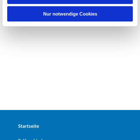
h
l
Nur notwendige Cookies
Startseite