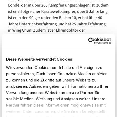
Lohde, der in über 200 Kämpfen ungeschlagen ist, zudem
ist er erfolgreicher Karatewettkämpfer, über 5 Jahre lang
ist er in den 90iger unter den Besten 10, er hat über 40
Jahre Unterrichtserfahrung und hat 25 Jahre Erfahrung
in Wing Chun. Zudem ist er Ehrendoktor der
World Federation of Martial Arts.
Sensei Cihan Akkaya ist Tao-Buddhist und Meisterschüler
unter Sensei Thomas Lohde. Sensei Cihan Akkaya wird
ab dem 9.1.2026, Freitags zwischen 18-20 Uhr, in
Diese Webseite verwendet Cookies
Wikingerufer 9a, 10555 Berlin das Training für
Wir verwenden Cookies, um Inhalte und Anzeigen zu
Kampfkunst und Selbstverteidigung beginnen. Dazu fand
personalisieren, Funktionen für soziale Medien anbieten
bereits unter seiner Anleitung ein Workshop statt. Hier
zu können und die Zugriffe auf unsere Website zu
sind
analysieren. Außerdem geben wir Informationen zu Ihrer
die jeweiligen Links zum Youtube- bzw. Instagram-
Verwendung unserer Website an unsere Partner für
Channel
soziale Medien, Werbung und Analysen weiter. Unsere
Workshop für Japanische Schwertkunst der Samurai und
Partner führen diese Informationen möglicherweise mit
waffenlose
weiteren Daten zusammen, die Sie ihnen bereitgestellt