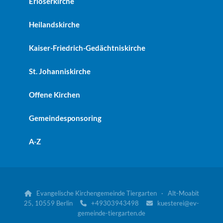
Erlöserkirche
Heilandskirche
Kaiser-Friedrich-Gedächtniskirche
St. Johanniskirche
Offene Kirchen
Gemeindesponsoring
A-Z
Evangelische Kirchengemeinde Tiergarten · Alt-Moabit

25, 10559 Berlin
+49303943498
kuesterei@ev-


gemeinde-tiergarten.de